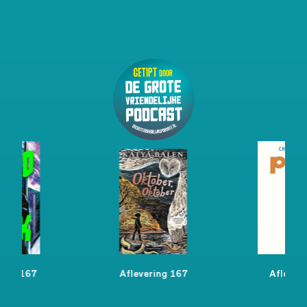
ring 167
Aflevering 167
Aflever