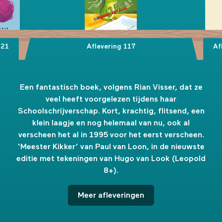
‘Meester Kikker’ van Paul van Loon, in de nieuwste
editie met tekeningen van Hugo van Look (Leopold
8+).
121
Aflevering 117
Af
Een fantastisch boek, volgens Rian Visser, dat ze
veel heeft voorgelezen tijdens haar
Schoolschrijverschap. Kort, krachtig, flitsend, een
klein laagje en nog helemaal van nu, ook al
verscheen het al in 1995 voor het eerst verscheen.
‘Meester Kikker’ van Paul van Loon, in de nieuwste
editie met tekeningen van Hugo van Look (Leopold
8+).
Meer afleveringen