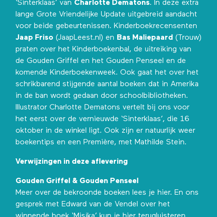
‘Sinterklaas’ van
Charlotte Dematons
. In deze extra
lange Grote Vriendelijke Update uitgebreid aandacht
voor beide gebeurtenissen. Kinderboekrecensenten
Jaap Friso
(JaapLeest.nl) en
Bas Maliepaard
(Trouw)
praten over het Kinderboekenbal, de uitreiking van
de Gouden Griffel en het Gouden Penseel en de
komende Kinderboekenweek. Ook gaat het over het
schrikbarend stijgende aantal boeken dat in Amerika
in de ban wordt gedaan door schoolbibliotheken.
Illustrator Charlotte Dematons vertelt bij ons voor
het eerst over de vernieuwde ‘Sinterklaas’, die 16
oktober in de winkel ligt. Ook zijn er natuurlijk weer
boekentips en een Première, met Mathilde Stein.
Verwijzingen in deze aflevering
Gouden Griffel & Gouden Penseel
Meer over de bekroonde boeken
lees je hier
. En ons
gesprek met Edward van de Vendel over het
winnende boek ‘Misjka’ kun je
hier terugluisteren
.