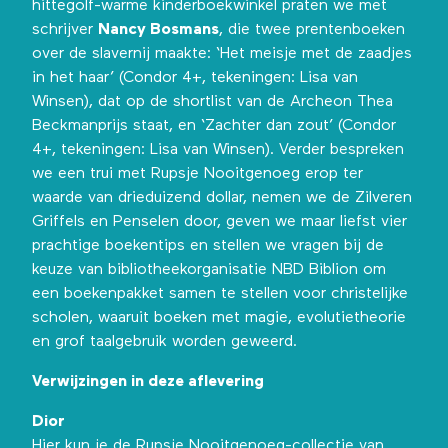
hittegolf-warme kinderboekwinkel praten we met
schrijver
Nancy Bosmans
, die twee prentenboeken
over de slavernij maakte: ‘Het meisje met de zaadjes
in het haar’ (Condor 4+, tekeningen: Lisa van
Winsen), dat op de shortlist van de
Archeon Thea
Beckmanprijs
staat, en ‘Zachter dan zout’ (Condor
4+, tekeningen: Lisa van Winsen). Verder bespreken
we een trui met Rupsje Nooitgenoeg erop ter
waarde van drieduizend dollar, nemen we de Zilveren
Griffels en Penselen door, geven we maar liefst vier
prachtige boekentips en stellen we vragen bij de
keuze van bibliotheekorganisatie NBD Biblion om
een boekenpakket samen te stellen voor christelijke
scholen, waaruit boeken met magie, evolutietheorie
en grof taalgebruik worden geweerd.
Verwijzingen in deze aflevering
Dior
Hier
kun je de Rupsje Nooitgenoeg-collectie van