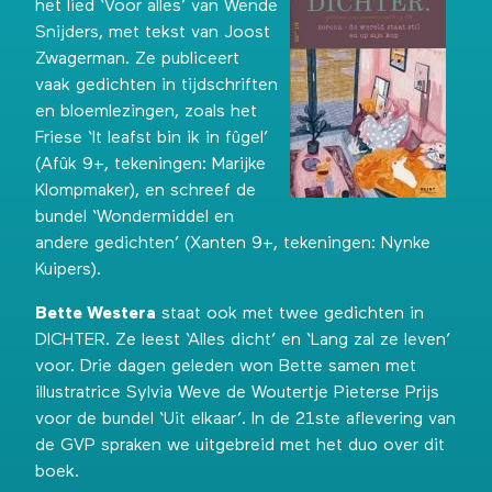
het lied ‘Voor alles’
van Wende
Snijders, met tekst van Joost
Zwagerman. Ze publiceert
vaak gedichten in tijdschriften
en bloemlezingen, zoals het
Friese ‘It leafst bin ik in fûgel’
(Afûk 9+, tekeningen: Marijke
Klompmaker), en schreef de
bundel ‘Wondermiddel en
andere gedichten’ (Xanten 9+, tekeningen: Nynke
Kuipers).
Bette Westera
staat ook met twee gedichten in
DICHTER. Ze leest ‘Alles dicht’ en ‘Lang zal ze leven’
voor. Drie dagen geleden won Bette samen met
illustratrice Sylvia Weve de Woutertje Pieterse Prijs
voor de bundel ‘Uit elkaar’. In de
21ste aflevering van
de GVP
spraken we uitgebreid met het duo over dit
boek.