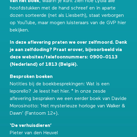
van het boek
, waarin je kunt zien hoe Lydia alle
hoofdstukken met de hand schreef en in aparte
dozen sorteerde (net als Liesbeth), staat verborgen
op YouTube, maar mogen luisteraars van de GVP
hier
bekijken
.
In deze aflevering praten we over zelfmoord. Denk
je aan zelfdoding? Praat erover, bijvoorbeeld via
deze websites/telefoonnummers:
0900-0113
(Nederland) of
1813
(België).
Besproken boeken
Notities bij de boekbesprekingen: Wat is een
leporello?
Je leest het hier
. * In onze
zesde
aflevering
bespraken we een eerder boek van Davide
Morosinotto: ‘Het mysterieuze horloge van Walker &
Dawn’ (Fantoom 12+).
‘De verhuisdieren’
Pieter van den Heuvel