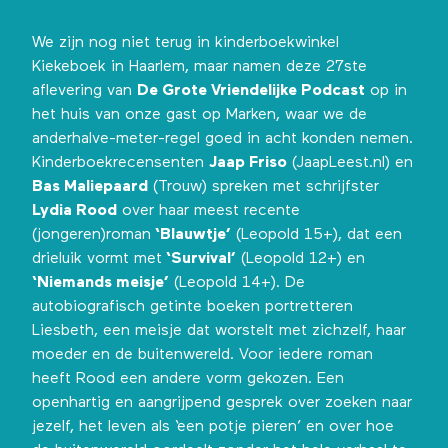
We zijn nog niet terug in kinderboekwinkel
Kiekeboek in Haarlem, maar namen deze 27ste
aflevering van
De Grote Vriendelijke Podcast
op in
het huis van onze gast op
Marken
, waar we de
anderhalve-meter-regel goed in acht konden nemen.
Kinderboekrecensenten
Jaap Friso
(JaapLeest.nl) en
Bas Maliepaard
(Trouw) spreken met schrijfster
Lydia Rood
over haar meest recente
(jongeren)roman
‘Blauwtje’
(Leopold 15+), dat een
drieluik vormt met
‘Survival’
(Leopold 12+) en
‘Niemands meisje’
(Leopold 14+). De
autobiografisch getinte boeken portretteren
Liesbeth, een meisje dat worstelt met zichzelf, haar
moeder en de buitenwereld. Voor iedere roman
heeft Rood een andere vorm gekozen. Een
openhartig en aangrijpend gesprek over zoeken naar
jezelf, het leven als ‘een potje pieren’ en over hoe