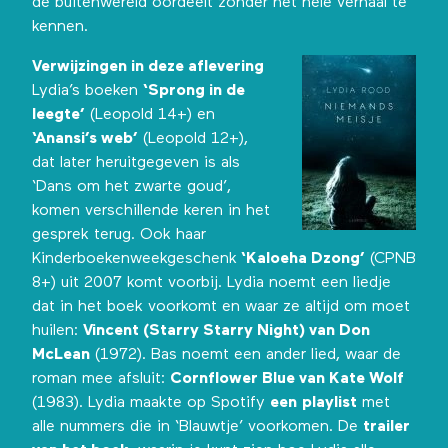
de buitenwereld oordeelt zonder het hele verhaal te
kennen.
Verwijzingen in deze aflevering
Lydia’s boeken
‘Sprong in de
leegte’
(Leopold 14+) en
‘Anansi’s web’
(Leopold 12+),
dat later heruitgegeven is als
‘Dans om het zwarte goud’,
komen verschillende keren in het
gesprek terug. Ook haar
Kinderboekenweekgeschenk
‘Kaloeha Dzong’
(CPNB
8+) uit 2007 komt voorbij. Lydia noemt een liedje
dat in het boek voorkomt en waar ze altijd om moet
huilen:
Vincent (Starry Starry Night) van Don
McLean
(1972). Bas noemt een ander lied, waar de
roman mee afsluit:
Cornflower Blue van Kate Wolf
(1983). Lydia maakte op Spotify
een
playlist
met
alle nummers die in ‘Blauwtje’ voorkomen. De
trailer