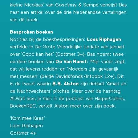
kleine Nicolaas’ van Goscinny & Sempé verwijst Bas
naar
een artikel
over de drie Nederlandse vertalingen
van dit boek.
Besproken boeken
Notities bij de boekbesprekingen:
Loes Riphagen
vertelde in
De Grote Vriendelijke Update van januari
over ‘Coco kan het’ (Gottmer 3+). Bas noemt twee
eerdere boeken van
Do Van Ranst:
‘Mijn vader zegt
dat wij levens redden’ en ‘Moeders zijn gevaarlijk
met messen’ (beide Davidsfonds/Infodok 12+).
Dit
is de tweet
waarin
B.B. Alston
zijn debuut ‘Amari en
de Nachtwachters’ pitchte. Meer over de hashtag
#DVpit
lees je hier
. In de podcast van HarperCollins,
BoekenREC
, vertelt Alston meer over zijn boek.
‘Kom mee Kees’
Loes Riphagen
Gottmer 4+