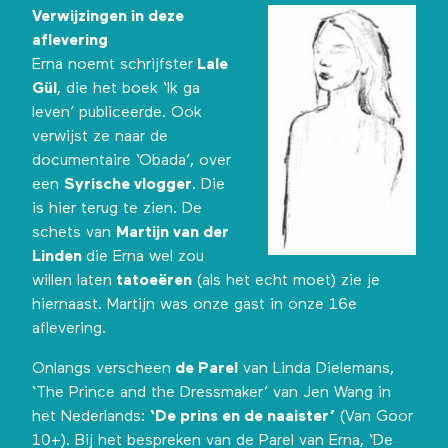
Verwijzingen in deze
aflevering
Erna noemt schrijfster
Lale
Gül
, die het boek ‘Ik ga
leven’ publiceerde. Ook
verwijst ze naar de
documentaire ‘Obada’, over
een
Syrische vlogger
. Die
is hier terug te zien
. De
schets van
Martijn van der
Linden
die Erna wel zou
willen laten
tatoeëren
(als het echt moet) zie je
hiernaast. Martijn was onze gast
in onze 16e
aflevering
.
Onlangs verscheen
de Parel
van
Linda Dielemans
,
‘The Prince and the Dressmaker’ van Jen Wang in
het Nederlands:
‘De prins en de naaister’
(Van Goor
10+). Bij het bespreken van de Parel van Erna, ‘De