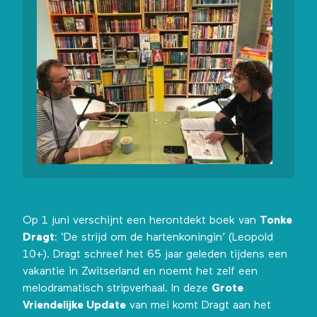
Op 1 juni verschijnt een herontdekt boek van
Tonke
Dragt
:
‘De strijd om de hartenkoningin’
(Leopold
10+). Dragt schreef het 65 jaar geleden tijdens een
vakantie in Zwitserland en noemt het zelf een
melodramatisch stripverhaal. In deze
Grote
Vriendelijke Update
van mei komt Dragt aan het