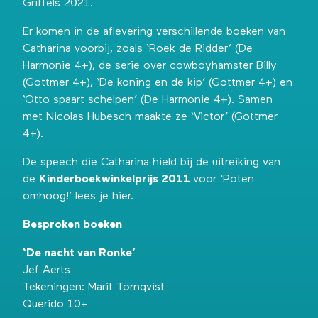
Griffels 2021.
Er komen in de aflevering verschillende boeken van
Catharina voorbij, zoals ‘Roek de Ridder’ (De
Harmonie 4+), de serie over cowboyhamster Billy
(Gottmer 4+), ‘De koning en de kip’ (Gottmer 4+) en
‘Otto spaart schelpen’ (De Harmonie 4+). Samen
met Nicolas Hubesch maakte ze ‘Victor’ (Gottmer
4+).
De speech die Catharina hield bij de uitreiking van
de
Kinderboekwinkelprijs 2011
voor ‘Poten
omhoog!’
lees je hier
.
Besproken boeken
‘De nacht van Ronke’
Jef Aerts
Tekeningen: Marit Törnqvist
Querido 10+