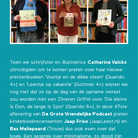
Toen we schrijfster en illustratrice
Catharina Valckx
uitnodigden om te komen praten over haar nieuwe
prentenboeken ‘Vuurtje en de dikke steen’ (Querido
4+) en ‘Leentje op vakantie’ (Gottmer 4+) wisten we
nog niet dat ze op de dag van de opname verrast
zou worden met een Zilveren Griffel voor ‘Die kleine
is Don, de lange is Sjon’ (Querido 6+). In deze 47ste
aflevering van
De Grote Vriendelijke Podcast
praten
kinderboekrecensenten
Jaap Friso
(JaapLeest.nl) en
Bas Maliepaard
(Trouw) dus ook even over dat
boek. Een gesprek over minimalisme, zo dood zijn