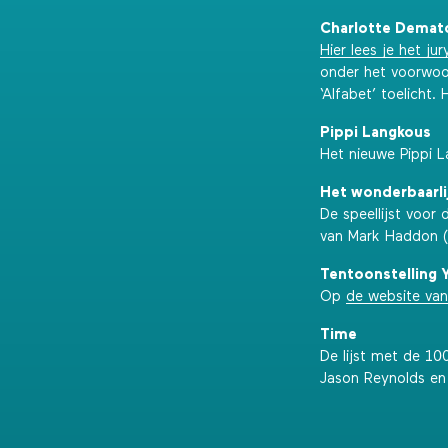
Charlotte Demat
Hier lees je het ju
onder het voorwoo
‘Alfabet’ toelicht.
Pippi Langkous
Het nieuwe Pippi L
Het wonderbaarlij
De speellijst voor
van Mark Haddon 
Tentoonstelling 
Op
de website va
Time
De lijst met de 1
Jason Reynolds e