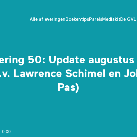
Alle afleveringen
Boekentips
Parels
Mediakit
De GV1
vering 50: Update augustus
v. Lawrence Schimel en J
Pas)
0:00