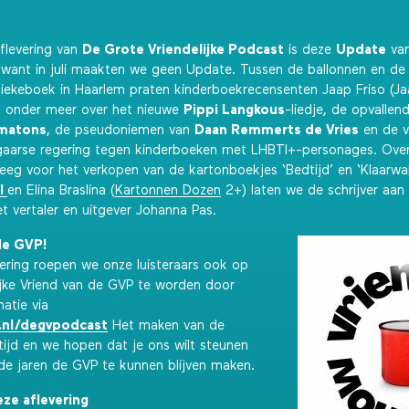
flevering van
De Grote Vriendelijke Podcast
is deze
Update
van
, want in juli maakten we geen Update. Tussen de ballonnen en de
iekeboek in Haarlem praten kinderboekrecensenten Jaap Friso (Ja
) onder meer over het nieuwe
Pippi Langkous
-liedje, de opvallen
ematons
, de pseudoniemen van
Daan Remmerts de Vries
en de v
gaarse regering tegen kinderboeken met LHBTI+-personages. Over
eeg voor het verkopen van de kartonboekjes ‘Bedtijd’ en ‘Klaarwa
l
en Elina Braslina (
Kartonnen Dozen
2+) laten we de schrijver aan
 vertaler en uitgever Johanna Pas.
de GVP!
vering roepen we onze luisteraars ook op
ijke Vriend van de GVP te worden door
atie via
.nl/degvpodcast
Het maken van de
tijd en we hopen dat je ons wilt steunen
 jaren de GVP te kunnen blijven maken.
eze aflevering