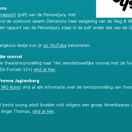
ons
ryrapport
(pdf) van de Penseeljury, met
rd de voetnoot waarin Dematons haar weigering van de Vlag & W
 Het rapport van de Penseeljury staat in de pdf onder dat van de Gri
angkous-liedje kun je
op YouTube
beluisteren.
ke voorval
 de theatervoorstelling naar ‘Het wonderbaarlijke voorval met de ho
(De Fontein 12+)
vind je hier
.
Yvonne Jagtenberg
n WG Kunst
vind je alle informatie over de tentoonstelling van Yvo
00 beste young adult boeken ooit volgens een groep Amerikaanse 
n Angie Thomas,
vind je hier
.