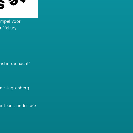
impel voor
ffeljury.
nd in de nacht’
nne Jagtenberg.
auteurs, onder wie