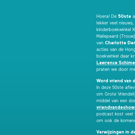
Hoera! De
50ste
a
lekker veel nieuws
kinderboekwinkel K
Maliepaard (Trouw
van
Charlotte D
acties van de Hon
boekwinkel daar kr
Lawrence Schime
praten we door met
Word vriend van 
In deze 50ste afle
om Grote Vriendel
middel van een don
vriendvandeshow
podcast kost veel 
om ook de komende
Verwijzingen in d