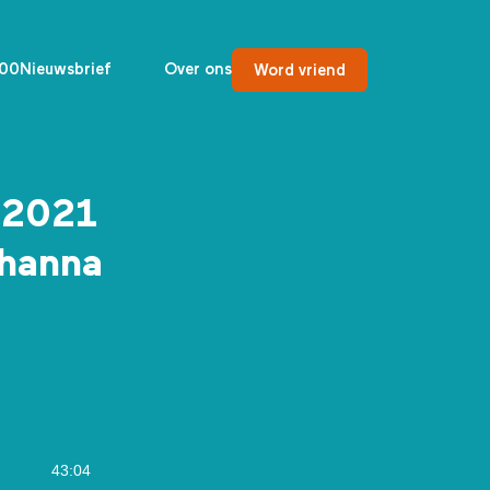
00
Nieuwsbrief
Over ons
Word vriend
 2021
ohanna
43:04