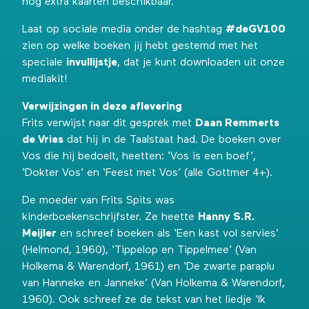
nog extra kaarten beschikbaar.
Laat op sociale media onder de hashtag
#deGV100
zien op welke boeken jij hebt gestemd met het
speciale
invullijstje
, dat je kunt downloaden uit onze
mediakit!
Verwijzingen in deze aflevering
Frits verwijst naar
dit gesprek met
Daan Remmerts
de Vries
dat hij in de Taalstaat had. De boeken over
Vos die hij bedoelt, heetten: ‘Vos is een boef’,
‘Dokter Vos’ en ‘Feest met Vos’ (alle Gottmer 4+).
De moeder van Frits Spits was
kinderboekenschrijfster. Ze heette
Hanny S.R.
Meijler
en schreef boeken als ‘Een kast vol servies’
(Helmond, 1960), ‘Tippelop en Tippelmee’ (Van
Holkema & Warendorf, 1961) en ‘De zwarte paraplu
van Hanneke en Janneke’ (Van Holkema & Warendorf,
1960). Ook schreef ze de tekst van het liedje
‘Ik