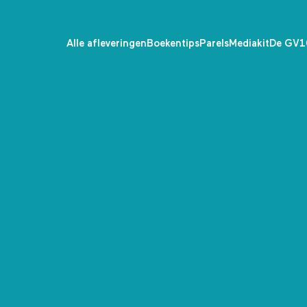
Alle afleveringen
Boekentips
Parels
Mediakit
De GV1