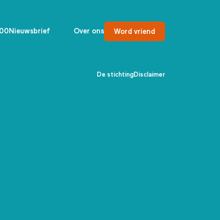
00
Nieuwsbrief
Over ons
Word vriend
De stichting
Disclaimer