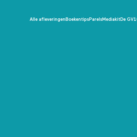
Alle afleveringen
Boekentips
Parels
Mediakit
De GV1