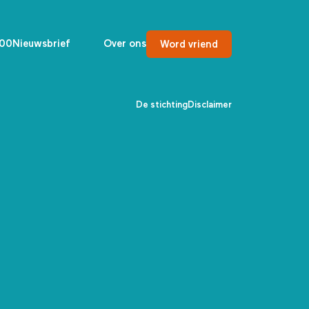
00
Nieuwsbrief
Over ons
Word vriend
De stichting
Disclaimer