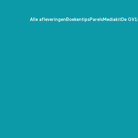
Alle afleveringen
Boekentips
Parels
Mediakit
De GV1