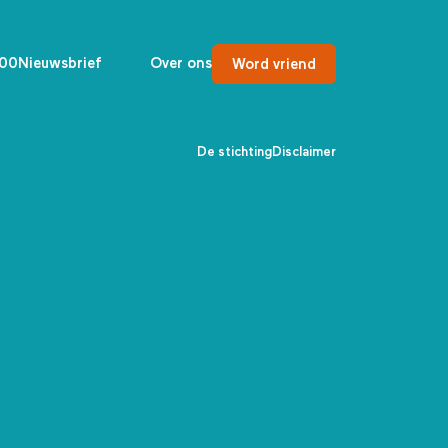
00
Nieuwsbrief
Over ons
Word vriend
De stichting
Disclaimer