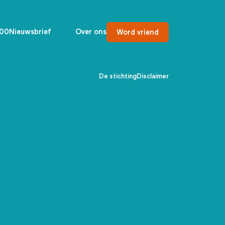
00
Nieuwsbrief
Over ons
Word vriend
De stichting
Disclaimer