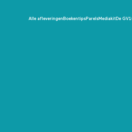
Alle afleveringen
Boekentips
Parels
Mediakit
De GV1