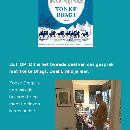
LET OP: Dit is het tweede deel van ons gesprek
met Tonke Dragt.
Deel 1 vind je hier
.
Tonke Dragt
is
een van de
bekendste en
meest gelezen
Nederlandse