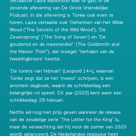
Vertaalster Laura Watkinson was te gast in de
zevende aflevering van De Grote Vriendelijke
Podcast
. In die aflevering is Tonke ook even te
horen. Laura vertaalde ook ‘Geheimen van het Wilde
Woud (‘The Secrets of the Wild Wood’), ‘De
Zevensprong’ (‘The Song of Seven’) en ‘De
goudsmid en de meesterdief’ (The Goldsmith and
the Master Thief’), dat vroeger ‘Verhalen van de
tweelingbroers’ heette.
‘De torens van februari’ (Leopold 14+), waarvan
Tonke zegt dat ze het ‘moest’ schrijven, is een
anoniem dagboek, waarin de schrikkeldag een
belangrijke rol speelt. Dit jaar (2020) kent weer een
schrikkeldag: 29 februari.
Netflix wil nog niet prijs geven wanneer de release
van
de zesdelige serie ‘The Letter for the King’
is,
maar de verwachting dat hij voor de zomer van 2020
wordt gelanceerd. De Nederlandse regisseur heet